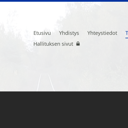
Etusivu
Yhdistys
Yhteystiedot
ietoliikenne- ja turvalaiteammattilaise
Hallituksen sivut