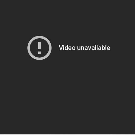
be-videon näyttäminen ei onnistunut. Tarkista selaimen yksityisyysaset