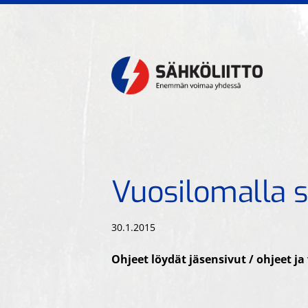
Siirry
sivun
sisältöön
Kiskoliikenteen sähkö- t
Vuosilomalla 
30.1.2015
Ohjeet löydät jäsensivut / ohjeet ja 