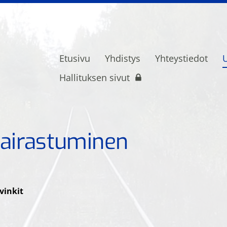
Etusivu
Yhdistys
Yhteystiedot
U
ietoliikenne- ja turvalaiteammattilaise
Hallituksen sivut
sairastuminen
vinkit