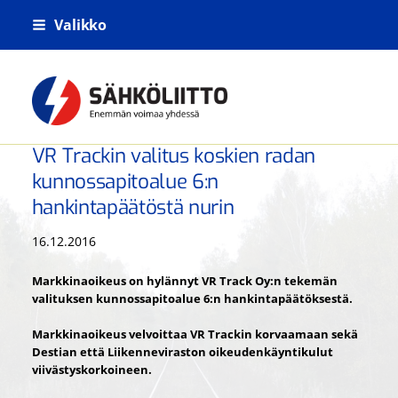
Siirry
Valikko
sivun
sisältöön
Kiskoliikenteen sähkö- tietoliikenne- j
VR Trackin valitus koskien radan
kunnossapitoalue 6:n
hankintapäätöstä nurin
16.12.2016
Markkinaoikeus on hylännyt VR Track Oy:n tekemän
valituksen kunnossapitoalue 6:n hankintapäätöksestä.
Markkinaoikeus velvoittaa VR Trackin korvaamaan sekä
Destian että Liikenneviraston oikeudenkäyntikulut
viivästyskorkoineen.