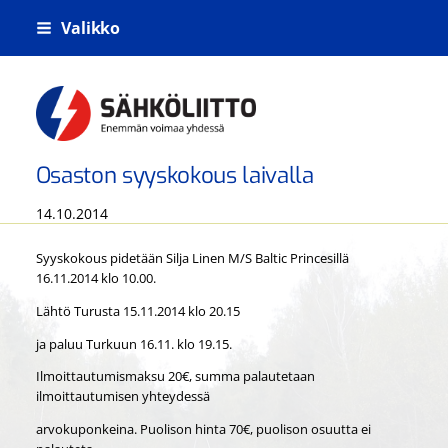
Siirry
Valikko
sivun
sisältöön
Kiskoliikenteen sähkö- tietoliikenne- j
Osaston syyskokous laivalla
14.10.2014
Syyskokous pidetään Silja Linen M/S Baltic Princesillä
16.11.2014 klo 10.00.
Lähtö Turusta 15.11.2014 klo 20.15
ja paluu Turkuun 16.11. klo 19.15.
Ilmoittautumismaksu 20€, summa palautetaan
ilmoittautumisen yhteydessä
arvokuponkeina. Puolison hinta 70€, puolison osuutta ei