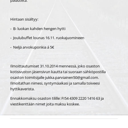
palauteta.
Hintaan sisältyy:
- B- luokan kahden hengen hytti
- Joulubuffet lounas 16.11. ruokajuomineen
- Neljä arvokuponkia á 5€
Ilmoittautumiset 31.10.2014 mennessä, joko osaston
kotisivuston jäsensivun kautta tai suoraan sähköpostilla
osaston toimitsijalle jukka.parviainen50@gmail.com.
Ilmoitathan nimesi, syntymäaikasi ja samalla toiveesi
hyttikaverista.
Ennakkomaksu osaston tilille: FI54 4309 2220 1416 63 ja
viestikenttään nimet joita maksu koskee.