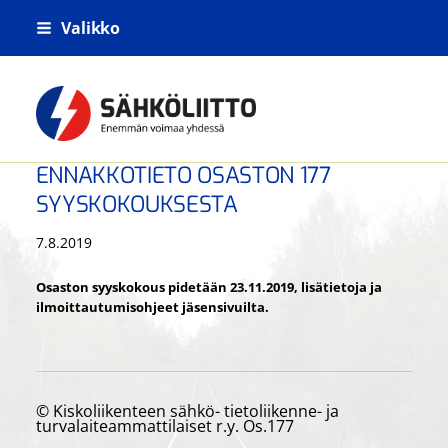
Siirry
Valikko
sivun
sisältöön
Kiskoliikenteen sähkö- tietoliikenne- j
ENNAKKOTIETO OSASTON 177
SYYSKOKOUKSESTA
7.8.2019
Osaston syyskokous pidetään 23.11.2019, lisätietoja ja
ilmoittautumisohjeet jäsensivuilta.
©
Kiskoliikenteen sähkö- tietoliikenne- ja
turvalaiteammattilaiset r.y. Os.177