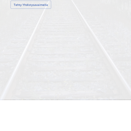
Tehty Yhdistysavaimella