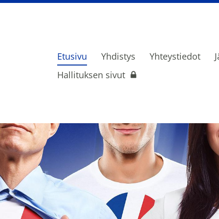
Etusivu
Yhdistys
Yhteystiedot
J
ietoliikenne- ja turvalaiteammattilaise
Hallituksen sivut