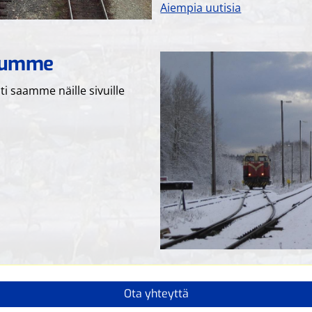
Aiempia uutisia
ivumme
i saamme näille sivuille
Ota yhteyttä