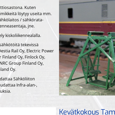
ttiosastona. Kuten
imikkeitä löytyy useita mm.
ähkölaitos / sähkörata-
kenneasentaja, jne.
ly kiskoliikennealalla.
 sähkötöitä tekevissä
Destia Rail Oy, Electric Power
 Finland Oy, Finlock Oy,
 NRC Group Finland Oy,
nland Oy.
attaa Sähköliiton
dattaa Infra-alan-,
uksia.
Kevätkokous Tamp