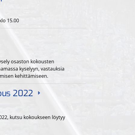
klo 15.00
kysely osaston kokousten
aamassa kyselyyn, vastauksia
ämisen kehittämiseen.
kous 2022
022, kutsu kokoukseen löytyy