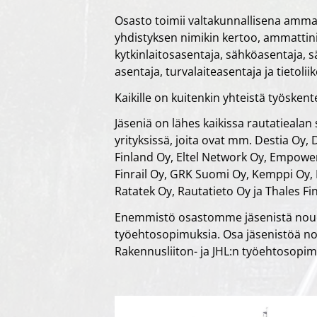
Osasto toimii valtakunnallisena amma
yhdistyksen nimikin kertoo, ammattin
kytkinlaitosasentaja, sähköasentaja, s
asentaja, turvalaiteasentaja ja tietolii
Kaikille on kuitenkin yhteistä työskente
Jäseniä on lähes kaikissa rautatiealan
yrityksissä, joita ovat mm. Destia Oy, 
Finland Oy, Eltel Network Oy, Empower
Finrail Oy, GRK Suomi Oy, Kemppi Oy,
Ratatek Oy, Rautatieto Oy ja Thales Fi
Enemmistö osastomme jäsenistä noud
työehtosopimuksia. Osa jäsenistöä nou
Rakennusliiton- ja JHL:n työehtosopim