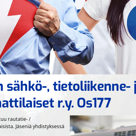
 sähkö-, tietoliikenne- 
ttilaiset r.y. Os177
uu rautatie- /
isista. Jäseniä yhdistyksessä