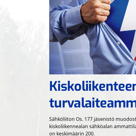
Kiskoliikenteen
turvalaiteamma
Sähköliiton Os. 177 jäsenistö muodost
kiskoliikennealan sähköalan ammattila
on keskimäärin 200.