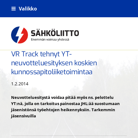
Siirry
Valikko
sivun
sisältöön
Kiskoliikenteen sähkö- tietoliikenne- j
VR Track tehnyt YT-
neuvotteluesityksen koskien
kunnossapitoliiketoimintaa
1.2.2014
Neuvotteluesitystä voidaa pitää myös ns. pelottelu
YT:nä, jolla on tarkoitus painostaa JHL:ää suostumaan
jäsenistönsä työehtojen heikennyksiin. Tarkemmin
jäsensivuilla