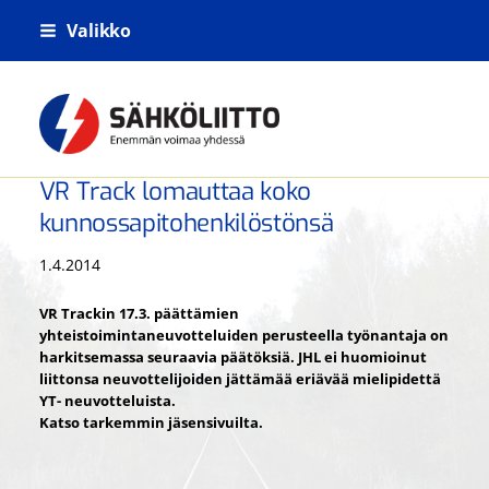
Siirry
Valikko
sivun
sisältöön
Kiskoliikenteen sähkö- tietoliikenne- j
VR Track lomauttaa koko
kunnossapitohenkilöstönsä
1.4.2014
VR Trackin 17.3. päättämien
yhteistoimintaneuvotteluiden perusteella työnantaja on
harkitsemassa seuraavia päätöksiä. JHL ei huomioinut
liittonsa neuvottelijoiden jättämää eriävää mielipidettä
YT- neuvotteluista.
Katso tarkemmin jäsensivuilta.