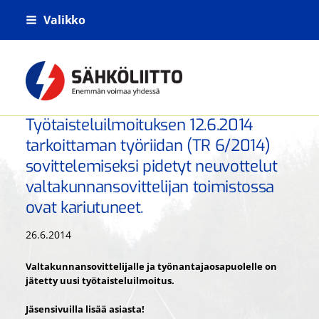
Siirry
Valikko
sivun
sisältöön
Kiskoliikenteen sähkö- tietoliikenne- j
Työtaisteluilmoituksen 12.6.2014
tarkoittaman työriidan (TR 6/2014)
sovittelemiseksi pidetyt neuvottelut
valtakunnansovittelijan toimistossa
ovat kariutuneet.
26.6.2014
Valtakunnansovittelijalle ja työnantajaosapuolelle on
jätetty uusi työtaisteluilmoitus.
Jäsensivuilla lisää asiasta!