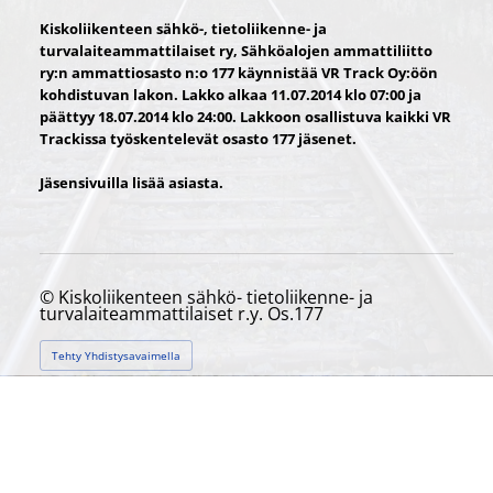
Kiskoliikenteen sähkö-, tietoliikenne- ja
turvalaiteammattilaiset ry, Sähköalojen ammattiliitto
ry:n ammattiosasto n:o 177 käynnistää VR Track Oy:öön
kohdistuvan lakon. Lakko alkaa 11.07.2014 klo 07:00 ja
päättyy 18.07.2014 klo 24:00. Lakkoon osallistuva kaikki VR
Trackissa työskentelevät osasto 177 jäsenet.
Jäsensivuilla lisää asiasta.
©
Kiskoliikenteen sähkö- tietoliikenne- ja
turvalaiteammattilaiset r.y. Os.177
Tehty Yhdistysavaimella