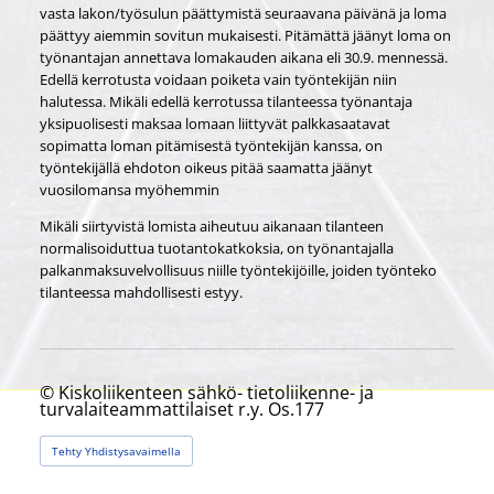
vasta lakon/työsulun päättymistä seuraavana päivänä ja loma
päättyy aiemmin sovitun mukaisesti. Pitämättä jäänyt loma on
työnantajan annettava lomakauden aikana eli 30.9. mennessä.
Edellä kerrotusta voidaan poiketa vain työntekijän niin
halutessa. Mikäli edellä kerrotussa tilanteessa työnantaja
yksipuolisesti maksaa lomaan liittyvät palkkasaatavat
sopimatta loman pitämisestä työntekijän kanssa, on
työntekijällä ehdoton oikeus pitää saamatta jäänyt
vuosilomansa myöhemmin
Mikäli siirtyvistä lomista aiheutuu aikanaan tilanteen
normalisoiduttua tuotantokatkoksia, on työnantajalla
palkanmaksuvelvollisuus niille työntekijöille, joiden työnteko
tilanteessa mahdollisesti estyy.
©
Kiskoliikenteen sähkö- tietoliikenne- ja
turvalaiteammattilaiset r.y. Os.177
Tehty Yhdistysavaimella