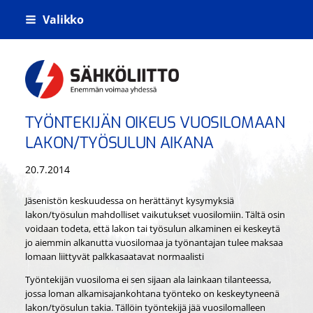
Siirry
Valikko
sivun
sisältöön
Kiskoliikenteen sähkö- tietoliikenne- j
TYÖNTEKIJÄN OIKEUS VUOSILOMAAN
LAKON/TYÖSULUN AIKANA
20.7.2014
Jäsenistön keskuudessa on herättänyt kysymyksiä
lakon/työsulun mahdolliset vaikutukset vuosilomiin. Tältä osin
voidaan todeta, että lakon tai työsulun alkaminen ei keskeytä
jo aiemmin alkanutta vuosilomaa ja työnantajan tulee maksaa
lomaan liittyvät palkkasaatavat normaalisti
Työntekijän vuosiloma ei sen sijaan ala lainkaan tilanteessa,
jossa loman alkamisajankohtana työnteko on keskeytyneenä
lakon/työsulun takia. Tällöin työntekijä jää vuosilomalleen