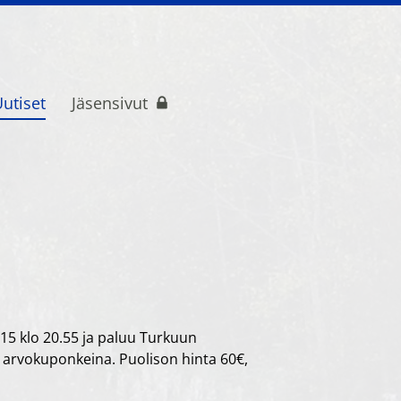
utiset
Jäsensivut
t r.y. Os.177
015 klo 20.55 ja paluu Turkuun
 arvokuponkeina. Puolison hinta 60€,