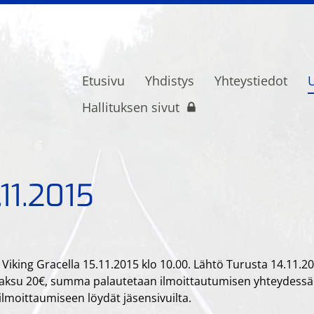
Etusivu
Yhdistys
Yhteystiedot
U
ietoliikenne- ja turvalaiteammattilaise
Hallituksen sivut
11.2015
Viking Gracella 15.11.2015 klo 10.00. Lähtö Turusta 14.11.2
maksu 20€, summa palautetaan ilmoittautumisen yhteydessä
ilmoittaumiseen löydät jäsensivuilta.