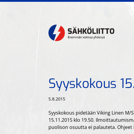
Siirry
sivun
sisältöön
Kiskoliikenteen sähkö- t
Syyskokous 15.
5.8.2015
Syyskokous pidetään Viking Linen M/S 
15.11.2015 klo 19.50. Ilmoittautumis
puolison osuutta ei palauteta. Ohjeet 