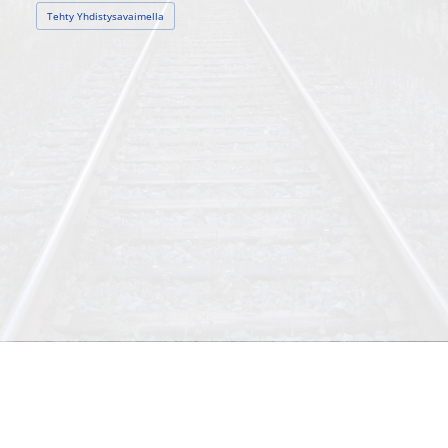
Tehty Yhdistysavaimella