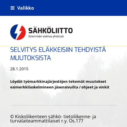
Siirry
Valikko
sivun
sisältöön
Kiskoliikenteen sähkö- tietoliikenne- j
SELVITYS ELÄKKEISIIN TEHDYISTÄ
MUUTOKSISTA
28.1.2015
Löydät työmarkkinajärjestöjen tekemät muutokset
esimerkkilaskelmineen jäsensivuilta / ohjeet ja vinkit
©
Kiskoliikenteen sähkö- tietoliikenne- ja
turvalaiteammattilaiset r.y. Os.177