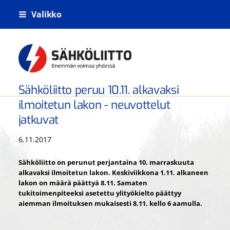
Siirry
Valikko
sivun
sisältöön
Kiskoliikenteen sähkö- tietoliikenne- j
Sähköliitto peruu 10.11. alkavaksi
ilmoitetun lakon - neuvottelut
jatkuvat
6.11.2017
Sähköliitto on perunut perjantaina 10. marraskuuta
alkavaksi ilmoitetun lakon. Keskiviikkona 1.11. alkaneen
lakon on määrä päättyä 8.11. Samaten
tukitoimenpiteeksi asetettu ylityökielto päättyy
aiemman ilmoituksen mukaisesti 8.11. kello 6 aamulla.