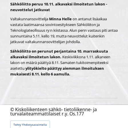
Sähköliitto peruu 10.11. alkavaksi ilmoitetun lakon -
neuvottelut jatkuvat
Valtakunnansovittelija
Minna Helle
on antanut lisäaikaa
vastata laatimaansa sovintoesitykseen Sähköliiton ja
Teknologiateollisuus ry:n kiistassa. Alun perin vastaus piti antaa
sunnuntaina 5.11. kello 19, mutta neuvottelut kuitenkin
jatkuvat valtakunnansovittelijan johdolla.
Sähköliitto on perunut perjantaina 10. marraskuuta
alkavaksi ilmoitetun lakon.
Keskiviikkona 1.11. alkaneen
lakon on määrä päättyä 8.11. Samaten tukitoimenpiteeksi
asetettu
ylityökielto päättyy aiemman ilmoituksen
mukaisesti 8.11. kello 6 aamulla.
©
Kiskoliikenteen sähkö- tietoliikenne- ja
turvalaiteammattilaiset r.y. Os.177
Tehty Yhdistysavaimella