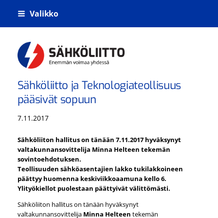
Siirry
Valikko
sivun
sisältöön
Kiskoliikenteen sähkö- tietoliikenne- j
Sähköliitto ja Teknologiateollisuus
pääsivät sopuun
7.11.2017
Sähköliiton hallitus on tänään 7.11.2017 hyväksynyt
valtakunnansovittelija Minna Helteen tekemän
sovintoehdotuksen.
Teollisuuden sähköasentajien lakko tukilakkoineen
päättyy huomenna keskiviikkoaamuna kello 6.
Ylityökiellot puolestaan päättyivät välittömästi.
Sähköliiton hallitus on tänään hyväksynyt
valtakunnansovittelija
Minna Helteen
tekemän