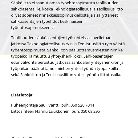
Sähköliitto ei saanut omaa työehtosopimusta teollisuuden
sähköasentajille, koska Teknologiateollisuus ja Teollisuusliitto
olivat sopineet rinnakkaissopimuskiellosta ja sisällyttäneet
sähköasentajien työehdot keskinäiseen
työehtosopimukseensa.
Teollisuuden sähköasentajien työsuhteissa sovelletaan
jatkossa Teknologiateollisuus ry:n ja Teollisuusliitto ry:n välistä
työehtosopimusta. Sähköliiton pääluottamusmiesten nimike
työpaikoilla muuttuu yhteyshenkilöksi. Sähköasentajien
edunvalvonta perustuu jatkossa sähköalan yhteyshenkilön ja
työpaikan pääluottamusmiehen yhteistyöhön työpaikoilla
sekä Sähköliiton ja Teollisuusliiton yhteistyöhön liittotasolla.
Lisätietoja:
Puheenjohtaja Sauli Väntti, puh. 050 528 7044
Liittosihteeri Hannu Luukkonen, puh. 050 68 295