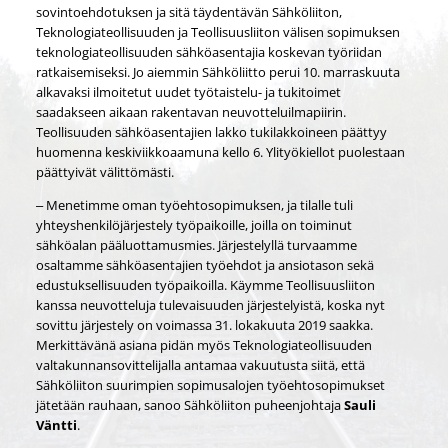
sovintoehdotuksen ja sitä täydentävän Sähköliiton,
Teknologiateollisuuden ja Teollisuusliiton välisen sopimuksen
teknologiateollisuuden sähköasentajia koskevan työriidan
ratkaisemiseksi. Jo aiemmin Sähköliitto perui 10. marraskuuta
alkavaksi ilmoitetut uudet työtaistelu- ja tukitoimet
saadakseen aikaan rakentavan neuvotteluilmapiirin.
Teollisuuden sähköasentajien lakko tukilakkoineen päättyy
huomenna keskiviikkoaamuna kello 6. Ylityökiellot puolestaan
päättyivät välittömästi.
‒ Menetimme oman työehtosopimuksen, ja tilalle tuli
yhteyshenkilöjärjestely työpaikoille, joilla on toiminut
sähköalan pääluottamusmies. Järjestelyllä turvaamme
osaltamme sähköasentajien työehdot ja ansiotason sekä
edustuksellisuuden työpaikoilla. Käymme Teollisuusliiton
kanssa neuvotteluja tulevaisuuden järjestelyistä, koska nyt
sovittu järjestely on voimassa 31. lokakuuta 2019 saakka.
Merkittävänä asiana pidän myös Teknologiateollisuuden
valtakunnansovittelijalla antamaa vakuutusta siitä, että
Sähköliiton suurimpien sopimusalojen työehtosopimukset
jätetään rauhaan, sanoo Sähköliiton puheenjohtaja
Sauli
Väntti
.