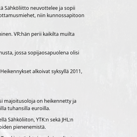
ä Sähköliitto neuvottelee ja sopii
uottamusmiehet, niin kunnossapitoon
en. VR:hän perii kaikilta muilta
usta, jossa sopijaosapuolena olisi
Heikennykset alkoivat syksyllä 2011,
si majoitusoloja on heikennetty ja
la tuhansilla euroilla.
llä Sähköliiton, YTK:n sekä JHL:n
sioiden pienenemistä.