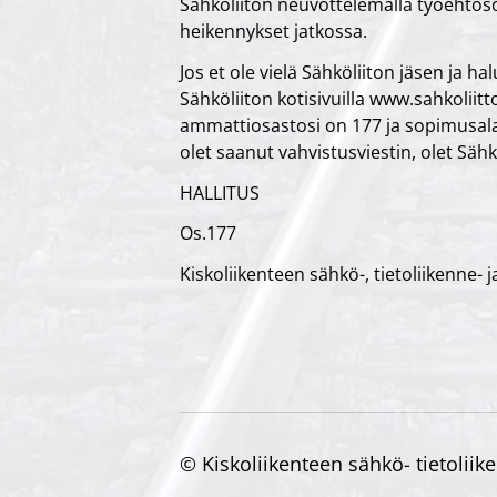
Sähköliiton neuvottelemalla työehtoso
heikennykset jatkossa.
Jos et ole vielä Sähköliiton jäsen ja 
Sähköliiton kotisivuilla www.sahkoliitt
ammattiosastosi on 177 ja sopimusalas
olet saanut vahvistusviestin, olet Sähk
HALLITUS
Os.177
Kiskoliikenteen sähkö-, tietoliikenne- 
©
Kiskoliikenteen sähkö- tietoliik