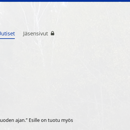
utiset
Jäsensivut
t r.y. Os.177
 vuoden ajan.” Esille on tuotu myös