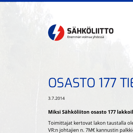
Siirry
sivun
sisältöön
Kiskoliikenteen sähkö- t
OSASTO 177 TI
3.7.2014
Miksi Sähköliiton osasto 177 lakkoi
Toimittajat kertovat lakon taustalla ol
VR:n johtajien n. 7M€ kannustin palkk