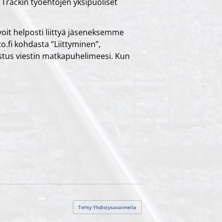
 Trackin työehtojen yksipuoliset
voit helposti liittyä jäseneksemme
o.fi kohdasta ”Liittyminen”,
stus viestin matkapuhelimeesi. Kun
Tehty Yhdistysavaimella