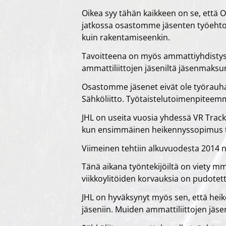
Oikea syy tähän kaikkeen on se, että Os
jatkossa osastomme jäsenten työehto
kuin rakentamiseenkin.
Tavoitteena on myös ammattiyhdistysj
ammattiliittojen jäseniltä jäsenmaksun,
Osastomme jäsenet eivät ole työrauhan
Sähköliitto. Työtaistelutoimenpiteemme 
JHL on useita vuosia yhdessä VR Tracki
kun ensimmäinen heikennyssopimus te
Viimeinen tehtiin alkuvuodesta 2014 
Tänä aikana työntekijöiltä on viety mm
viikkoylitöiden korvauksia on pudotett
JHL on hyväksynyt myös sen, että heike
jäseniin. Muiden ammattiliittojen jäse