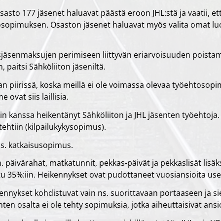
asto 177 jäsenet haluavat päästä eroon JHL:stä ja vaatii, ett
sopimuksen. Osaston jäsenet haluavat myös valita omat l
äsenmaksujen perimiseen liittyvän eriarvoisuuden poistamin
 paitsi Sähköliiton jäseniltä.
 piirissä, koska meillä ei ole voimassa olevaa työehtosopim
ovat siis laillisia.
n kanssa heikentänyt Sähköliiton ja JHL jäsenten työehtoja. 
htiin (kilpailukykysopimus).
ns. katkaisusopimus.
. päivärahat, matkatunnit, pekkas-päivät ja pekkaslisät lisäk
u 35%:iin. Heikennykset ovat pudottaneet vuosiansioita useil
nnykset kohdistuvat vain ns. suorittavaan portaaseen ja sie
nten osalta ei ole tehty sopimuksia, jotka aiheuttaisivat an