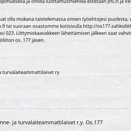
pimuksella ja omilla luottamusmiehillä estetään JHL:n ja VR
haluat olla mukana taistelemassa omien työehtojesi puolesta, 
o.fi tai suoraan osastomme kotisivulla http://os177.sahkoliitt
i 023. Liittymiskaavakkeen lähettämisen jälkeen saat vahvi
öliiton os. 177 jäsen.
ja turvalaiteammattilaiset ry
enne- ja turvalaiteammattilaiset r.y. Os.177