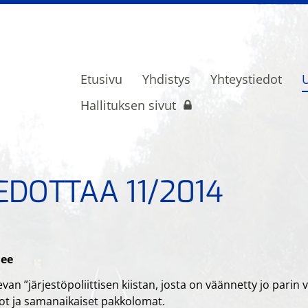
Etusivu
Yhdistys
Yhteystiedot
U
ietoliikenne- ja turvalaiteammattilaise
Hallituksen sivut
EDOTTAA 11/2014
lee
evan ”järjestöpoliittisen kiistan, josta on väännetty jo parin
iot ja samanaikaiset pakkolomat.