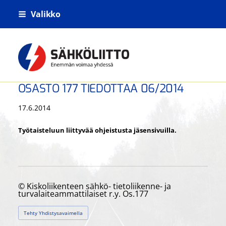
Siirry
Valikko
sivun
sisältöön
Kiskoliikenteen sähkö- tietoliikenne- j
OSASTO 177 TIEDOTTAA 06/2014
17.6.2014
Työtaisteluun liittyvää ohjeistusta jäsensivuilla.
©
Kiskoliikenteen sähkö- tietoliikenne- ja
turvalaiteammattilaiset r.y. Os.177
Tehty Yhdistysavaimella