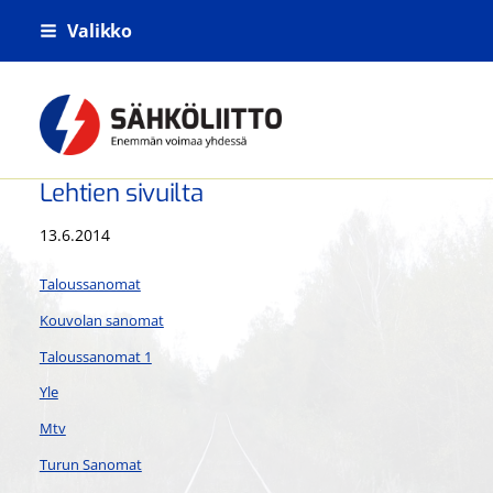
Siirry
Valikko
sivun
sisältöön
Kiskoliikenteen sähkö- tietoliikenne- j
Lehtien sivuilta
13.6.2014
Taloussanomat
Kouvolan sanomat
Taloussanomat 1
Yle
Mtv
Turun Sanomat