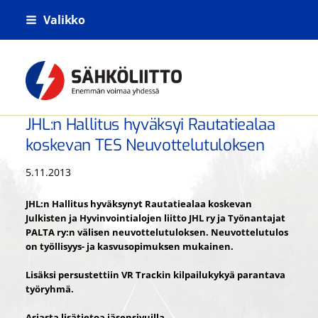
Siirry
Valikko
sivun
sisältöön
Kiskoliikenteen sähkö- tietoliikenne- j
JHL:n Hallitus hyväksyi Rautatiealaa
koskevan TES Neuvottelutuloksen
5.11.2013
JHL:n Hallitus hyväksynyt Rautatiealaa koskevan
Julkisten ja Hyvinvointialojen liitto JHL ry ja Työnantajat
PALTA ry:n välisen neuvottelutuloksen. Neuvottelutulos
on työllisyys- ja kasvusopimuksen mukainen.
Lisäksi persustettiin VR Trackin kilpailukykyä parantava
työryhmä.
Asiasta lisätietoa jäsensivuilla